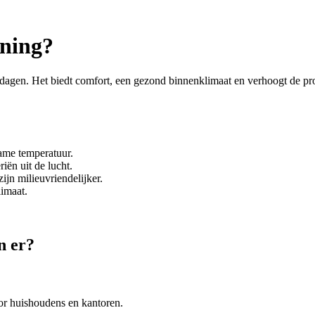
oning?
dagen. Het biedt comfort, een gezond binnenklimaat en verhoogt de pro
ame temperatuur.
iën uit de lucht.
jn milieuvriendelijker.
limaat.
n er?
oor huishoudens en kantoren.